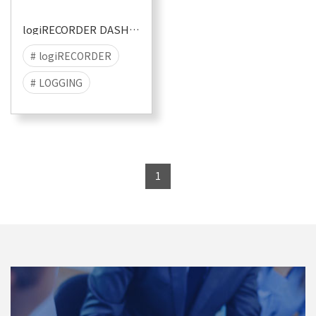
logiRECORDER DASHBOARD
# logiRECORDER
# LOGGING
# PLAYBACK
1