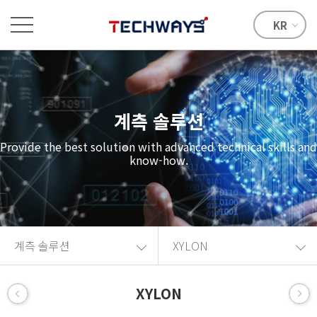
KR
계측 솔루션
Provide the best solution with advanced technical skills and
know-how.
계측 솔루션
XYLON
XYLON