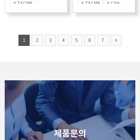
# TECMP
# TECMP
# CAN
# 1000BASE-T1
# RS-232
# CAN-FD
# 100BASE-T1
# FlexRay
1
2
3
4
5
6
7
제품문의