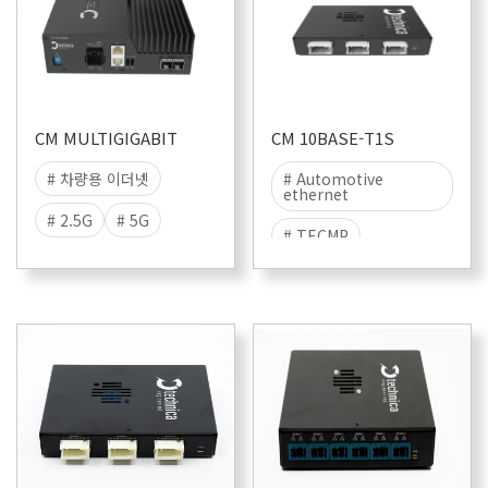
CM MULTIGIGABIT
CM 10BASE-T1S
# 차량용 이더넷
# Automotive
ethernet
# 2.5G
# 5G
# TECMP
# 10G
# Multigiga
# 10BASE-T1S
# TECMP
# ASAM CMP