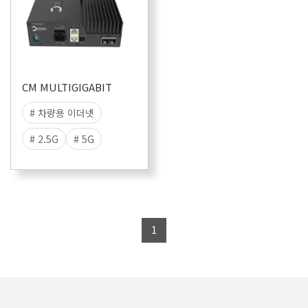
CM MULTIGIGABIT
# 차량용 이더넷
# 2.5G
# 5G
# 10G
# Multigiga
# TECMP
# ASAM CMP
1