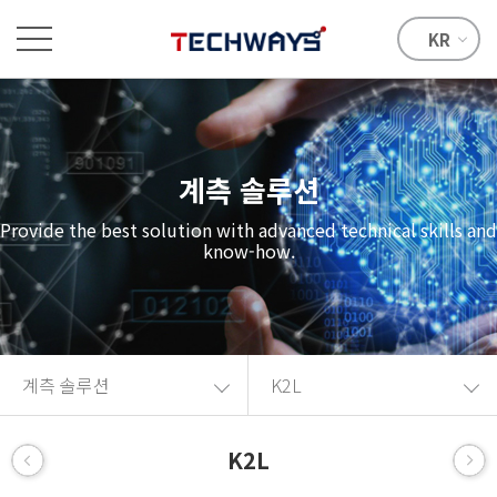
KR
계측 솔루션
Provide the best solution with advanced technical skills and
know-how.
계측 솔루션
K2L
K2L