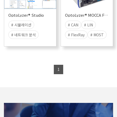
OptoLyzer® Studio
OptoLyzer® MOCCA Familiy
# 시뮬레이션
# CAN
# LIN
# 네트워크 분석
# FlexRay
# MOST
# 기능 시험
# ETHERNET
1