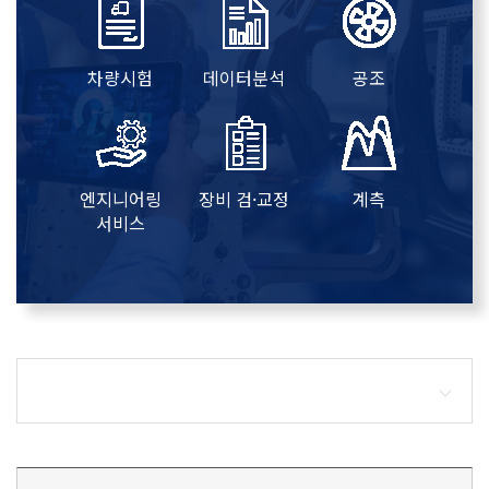
차량시험
데이터분석
공조
엔지니어링
장비 검·교정
계측
서비스