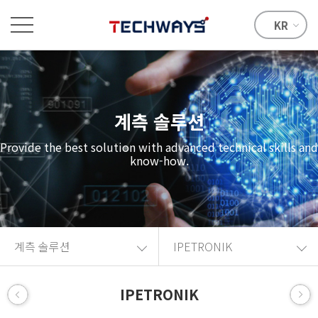
KR
계측 솔루션
Provide the best solution with advanced technical skills and
know-how.
계측 솔루션
IPETRONIK
IPETRONIK