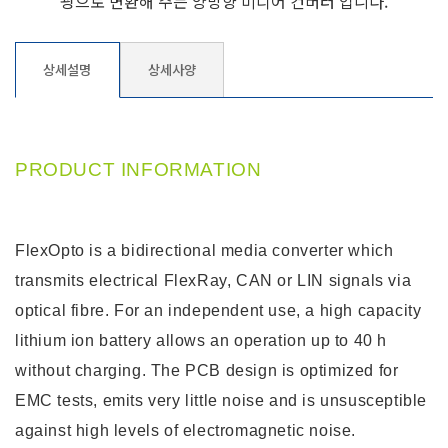
광으로 변환해 주는 양방향 미디어 컨버터 입니다.
상세설명
상세사양
PRODUCT INFORMATION
FlexOpto is a bidirectional media converter which
transmits electrical FlexRay, CAN or LIN signals via
optical fibre. For an independent use, a high capacity
lithium ion battery allows an operation up to 40 h
without charging. The PCB design is optimized for
EMC tests, emits very little noise and is unsusceptible
against high levels of electromagnetic noise.