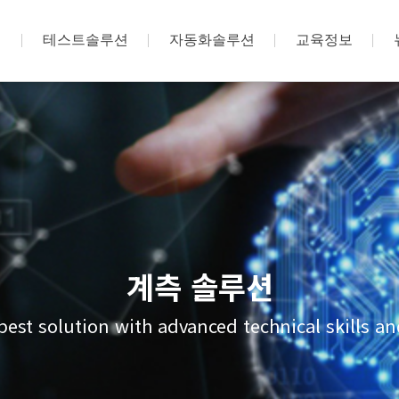
션
테스트솔루션
자동화솔루션
교육정보
계측 솔루션
best solution with advanced technical skills 