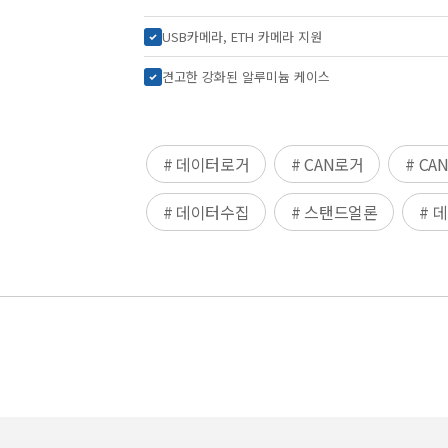
USB카메라, ETH 카메라 지원
견고한 강화된 알루미늄 케이스
# 데이터로거
# CAN로거
# CA
# 데이터수집
# 스탠드얼론
# 