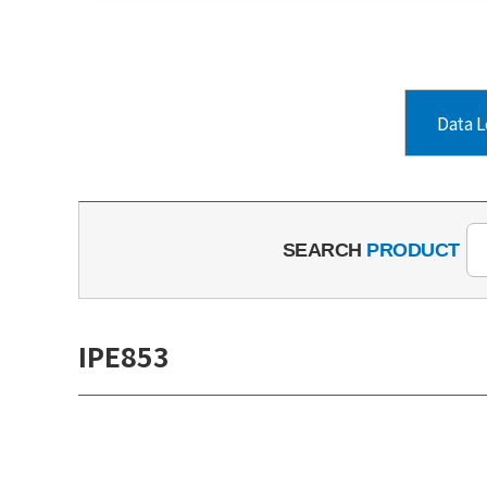
Data L
SEARCH
PRODUCT
IPE853