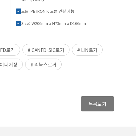
모든 IPETRONIK 모듈 연결 가능
Size: W206mm x H73mm x D166mm
NFD로거
# CANFD-SIC로거
# LIN로거
데이터저장
# 리눅스로거
목록보기