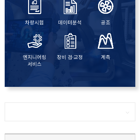
차량시험
데이터분석
공조
엔지니어링
장비 검·교정
계측
서비스