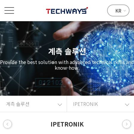
KR
계측 솔루션
Provide the best solution with advanced technical skills and
know-how.
계측 솔루션
IPETRONIK
IPETRONIK