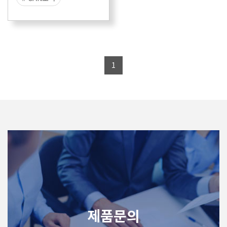
# CANFD로거
# 데이터수집
# 스탠드얼론
1
# 데이터저장
# 리눅스로거
제품문의