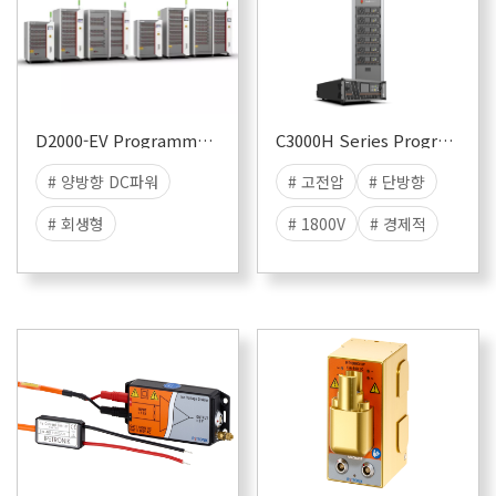
D2000-EV Programmable Bidirectional DC power supply
C3000H Series Programmable DC Power Source
# 양방향 DC파워
# 고전압
# 단방향
# 회생형
# 1800V
# 경제적
# 모듈 용량 스택형
# 15kW 3U
# 고전압
# IV Simulation
# ~600kWBattery
# High Power
Charging-
Discharging
# Electronic vehicle
Charging - Dis