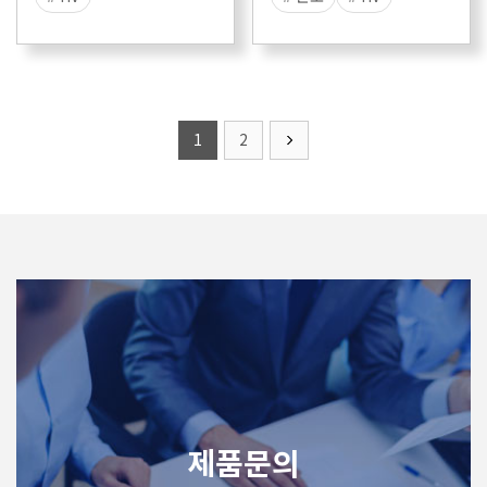
# High Voltage
# High Voltage
# Current
# 1500V
# Current
# Charge Monitor
# Temperature
1
2
제품문의