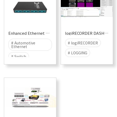
Enhanced Ethernet Switch
logiRECORDER DASHBOARD
# Automotive
# logiRECORDER
Ethernet
# LOGGING
# Switch
# PLAYBACK
# 1000BASE-T1
# 100BASE-T1
# LOGGING ADAPTER
# 차량용이더넷