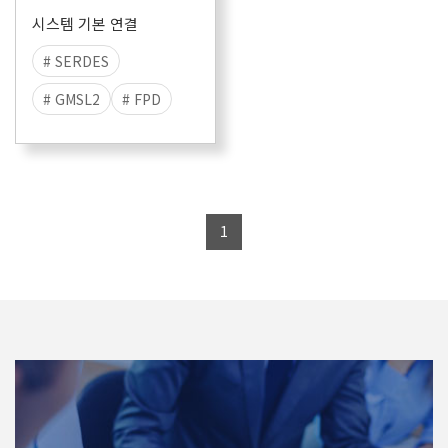
시스템 기본 연결
# SERDES
# GMSL2
# FPD
# HIL
# PLAYBACK
# In-Vehicle Network
# Video
# Logging
1