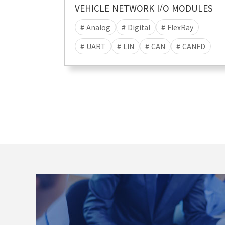
VEHICLE NETWORK I/O MODULES
# Analog
# Digital
# FlexRay
# UART
# LIN
# CAN
# CANFD
# I/O
# MIC
# RS232