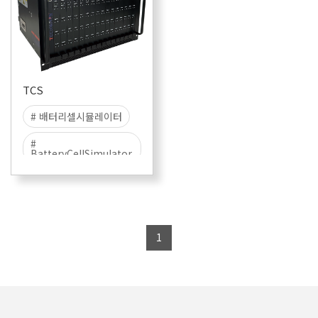
TCS
# 배터리셀시뮬레이터
#
BatteryCellSimulator
# BMS
# BMS-TEST
# CELL
# BATTERY
1
# SIMULATOR