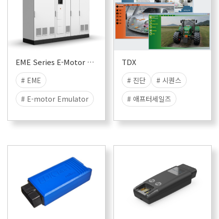
EME Series E-Motor Emulator
TDX
# EME
# 진단
# 시퀀스
# E-motor Emulator
# 애프터세일즈
# ALE
# 실차테스트
# 이모터에뮬레이터
# 진단기
# ASAM
# ODX
# OTX
# UDS
# ISO-13209