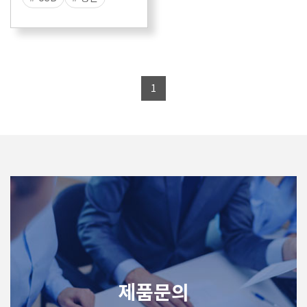
# 라인
# 애프터세일즈
# Vining
# 진단
1
# ODX
# OTX
# DTS
제품문의