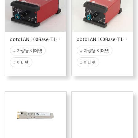
optoLAN 100Base-T1 TJA1100
optoLAN 100Base-T1 BCM89811
# 차량용 이더넷
# 차량용 이더넷
# 이더넷
# 이더넷
# 100BASE-T1
# 100BASE-T1
# T1
# NXP
# T1
# BroadCom
# EMC
# BCM
# EMC
# EMC TEST
# EMI
# EMC TEST
# EMI
# EME
# EME