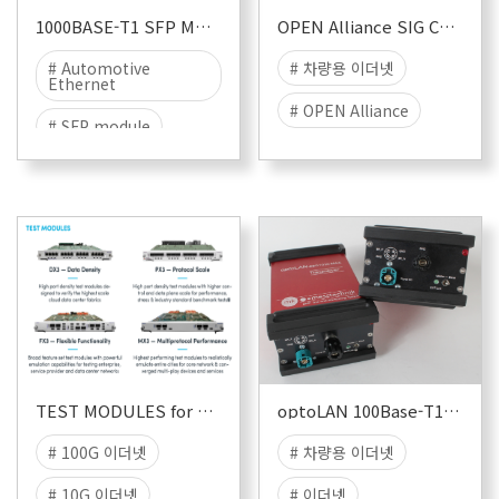
1000BASE-T1 SFP MODULE
OPEN Alliance SIG Conformance Test Suite Pack
# Automotive
# 차량용 이더넷
Ethernet
# OPEN Alliance
# SFP module
# 프로토콜 정합성 시험
# 1000BASE-T1
# TC8
TEST MODULES for N4U,N12U
optoLAN 100Base-T1 88Q1010
# 100G 이더넷
# 차량용 이더넷
# 10G 이더넷
# 이더넷