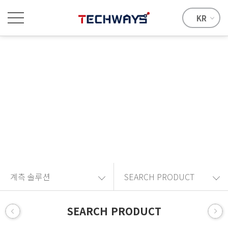
KR
계측 솔루션
Provide the best solution with advanced technical skills and
know-how.
계측 솔루션
SEARCH PRODUCT
SEARCH PRODUCT