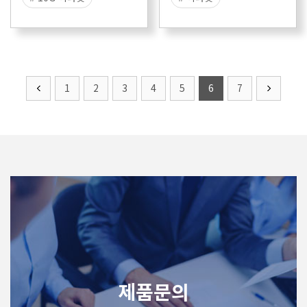
# 1G 이더넷
# 100BASE-T1
# 라우터 성능 시험
# T1
# Marvell
# 스위치 성능 시험
# EMC
1
2
3
4
5
6
7
# EMC TEST
# EMI
# EME
제품문의