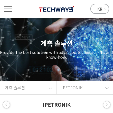
KR
계측 솔루션
Provide the best solution with advanced technical skills and
know-how.
계측 솔루션
IPETRONIK
IPETRONIK