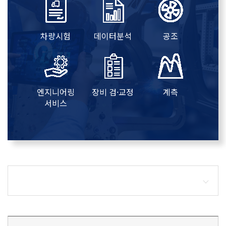
차량시험
데이터분석
공조
엔지니어링
장비 검·교정
계측
서비스